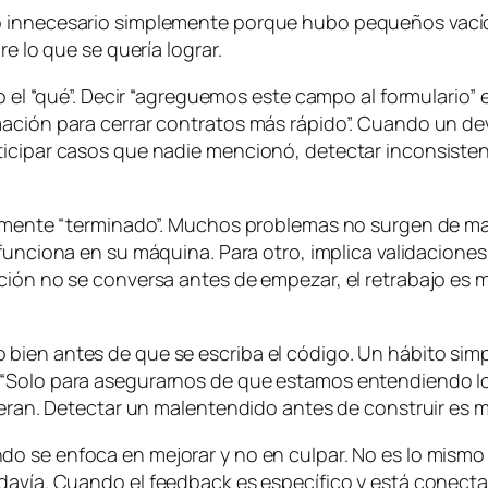
 innecesario simplemente porque hubo pequeños vacíos d
re lo que se quería lograr.
lo el “qué”. Decir “agreguemos este campo al formulario
mación para cerrar contratos más rápido”. Cuando un de
ticipar casos que nadie mencionó, detectar inconsisten
almente “terminado”. Muchos problemas no surgen de mal
funciona en su máquina. Para otro, implica validaciones
ción no se conversa antes de empezar, el retrabajo es m
ien antes de que se escriba el código. Un hábito simpl
 “Solo para asegurarnos de que estamos entendiendo 
o eran. Detectar un malentendido antes de construir es 
o se enfoca en mejorar y no en culpar. No es lo mismo d
odavía. Cuando el
feedback
es específico y está conecta